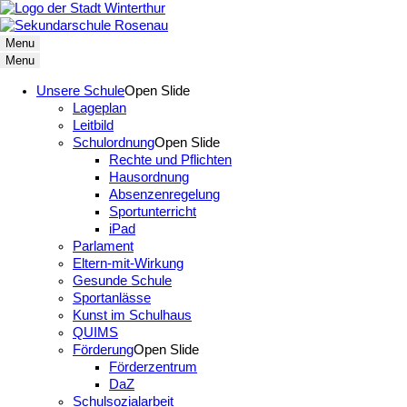
Menu
Menu
Unsere Schule
Open Slide
Lageplan
Leitbild
Schulordnung
Open Slide
Rechte und Pflichten
Hausordnung
Absenzenregelung
Sportunterricht
iPad
Parlament
Eltern-mit-Wirkung
Gesunde Schule
Sportanlässe
Kunst im Schulhaus
QUIMS
Förderung
Open Slide
Förderzentrum
DaZ
Schulsozialarbeit