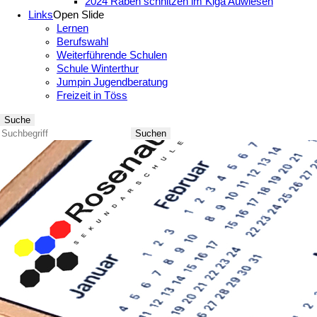
2024 Räben schnitzen im Kiga Auwiesen
Links
Open Slide
Lernen
Berufswahl
Weiterführende Schulen
Schule Winterthur
Jumpin Jugendberatung
Freizeit in Töss
Suche
Suchen