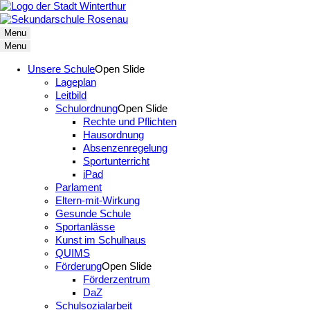
Menu
Menu
Unsere Schule
Open Slide
Lageplan
Leitbild
Schulordnung
Open Slide
Rechte und Pflichten
Hausordnung
Absenzenregelung
Sportunterricht
iPad
Parlament
Eltern-mit-Wirkung
Gesunde Schule
Sportanlässe
Kunst im Schulhaus
QUIMS
Förderung
Open Slide
Förderzentrum
DaZ
Schulsozialarbeit