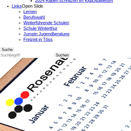
2024 Räben schnitzen im Kiga Auwiesen
Links
Open Slide
Lernen
Berufswahl
Weiterführende Schulen
Schule Winterthur
Jumpin Jugendberatung
Freizeit in Töss
Suche
Suchen