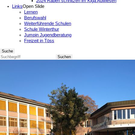
2024 Räben schnitzen im Kiga Auwiesen
Links
Open Slide
Lernen
Berufswahl
Weiterführende Schulen
Schule Winterthur
Jumpin Jugendberatung
Freizeit in Töss
Suche
Suchen