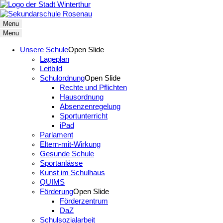
Menu
Menu
Unsere Schule
Open Slide
Lageplan
Leitbild
Schulordnung
Open Slide
Rechte und Pflichten
Hausordnung
Absenzenregelung
Sportunterricht
iPad
Parlament
Eltern-mit-Wirkung
Gesunde Schule
Sportanlässe
Kunst im Schulhaus
QUIMS
Förderung
Open Slide
Förderzentrum
DaZ
Schulsozialarbeit