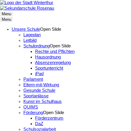
Menu
Menu
Unsere Schule
Open Slide
Lageplan
Leitbild
Schulordnung
Open Slide
Rechte und Pflichten
Hausordnung
Absenzenregelung
Sportunterricht
iPad
Parlament
Eltern-mit-Wirkung
Gesunde Schule
Sportanlässe
Kunst im Schulhaus
QUIMS
Förderung
Open Slide
Förderzentrum
DaZ
Schulsozialarbeit