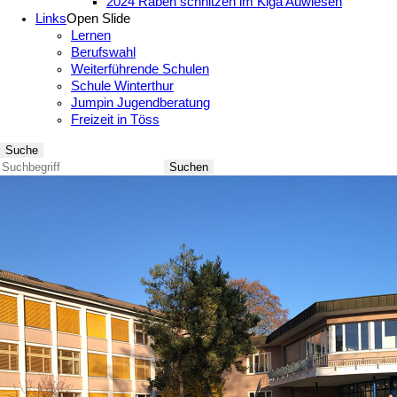
2024 Räben schnitzen im Kiga Auwiesen
Links
Open Slide
Lernen
Berufswahl
Weiterführende Schulen
Schule Winterthur
Jumpin Jugendberatung
Freizeit in Töss
Suche
Suchen